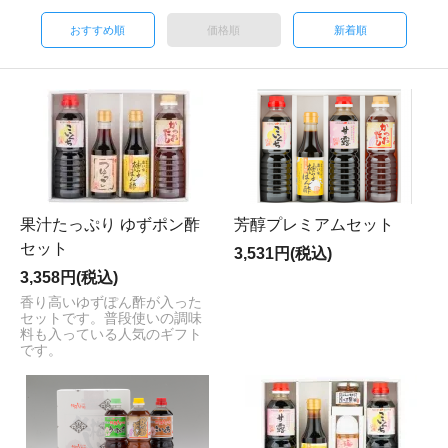
おすすめ順
価格順
新着順
果汁たっぷり ゆずポン酢
芳醇プレミアムセット
セット
3,531円(税込)
3,358円(税込)
香り高いゆずぽん酢が入った
セットです。普段使いの調味
料も入っている人気のギフト
です。