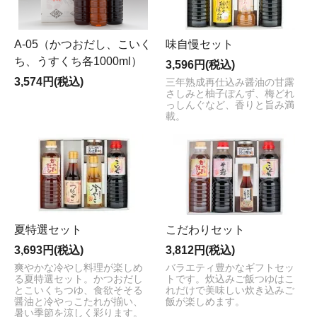
A-05（かつおだし、こいく
味自慢セット
ち、うすくち各1000ml）
3,596円(税込)
3,574円(税込)
三年熟成再仕込み醤油の甘露
さしみと柚子ぽんず、梅どれ
っしんぐなど、香りと旨み満
載。
夏特選セット
こだわりセット
3,693円(税込)
3,812円(税込)
爽やかな冷やし料理が楽しめ
バラエティ豊かなギフトセッ
る夏特選セット。かつおだし
トです。炊込みご飯つゆはこ
とこいくちつゆ、食欲そそる
れだけで美味しい炊き込みご
醤油と冷やっこたれが揃い、
飯が楽しめます。
暑い季節を涼しく彩ります。